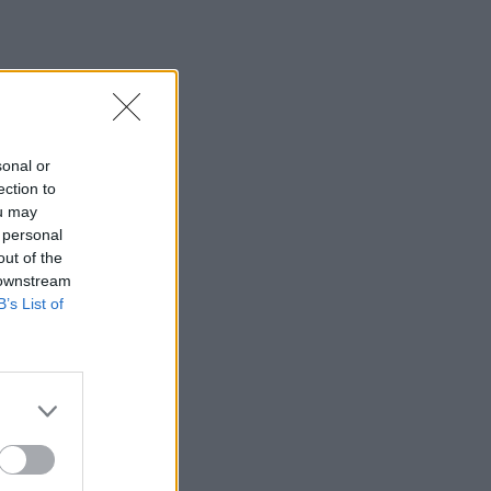
ΤΟΕΒ Ευπαλίου μετά τη
Φωτιά
73
0
“Η Κυβέρνηση συνεχίζει
να εμπαίζει τους αγρότες.
Από το σκάνδαλο του
χρόνια
ΟΠΕΚΕΠΕ στην φιέστα
μού
sonal or
του ΟΣΔΕ”
ection to
147
0
ou may
 personal
Ακυρώνεται η συναυλία
out of the
Θεοφάνους στο Ευπάλιο
 downstream
229
0
B’s List of
Τι συνέβη στο Δημαρχείο
Ευπαλίου κατά τη φωτιά
του Σαββάτου
462
0
Πνιγμός λουόμενης στην
Ερατεινή!