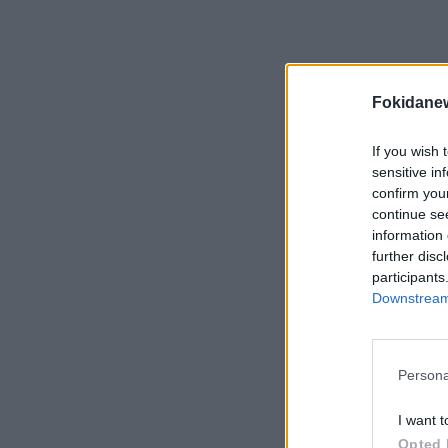
Fokidane
Αιμοδοσίες σε Αγ. Ευθυμία και
Αγ. Πάντες οι “Άγιοι
“‘Ί
Ανάργυροι”
Πο
If you wish 
sensitive in
confirm you
continue se
information 
further disc
participants
Downstream 
Persona
I want t
Opted 