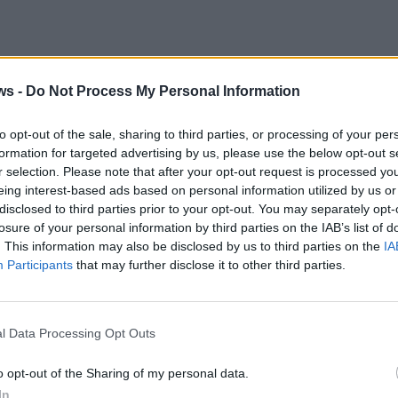
ws -
Do Not Process My Personal Information
ων” του Ευριπίδη στην
Μακρυγιάννεια 2026: 51 
τιδάνεια τη Δευτέρα
ενός ζωντανού θεσ
to opt-out of the sale, sharing to third parties, or processing of your per
formation for targeted advertising by us, please use the below opt-out s
r selection. Please note that after your opt-out request is processed y
eing interest-based ads based on personal information utilized by us or
disclosed to third parties prior to your opt-out. You may separately opt-
losure of your personal information by third parties on the IAB’s list of
. This information may also be disclosed by us to third parties on the
IA
Participants
that may further disclose it to other third parties.
l Data Processing Opt Outs
o opt-out of the Sharing of my personal data.
In