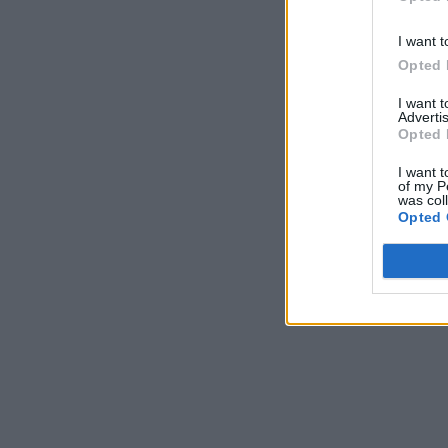
I want t
Opted 
I want 
Advertis
Opted 
I want t
of my P
was col
Opted 
ΣΧΌΛΙΑ ΑΝΑΓΝΩΣΤΏΝ
Τα σχόλια είναι κλειστά για αυτό το άρθρο