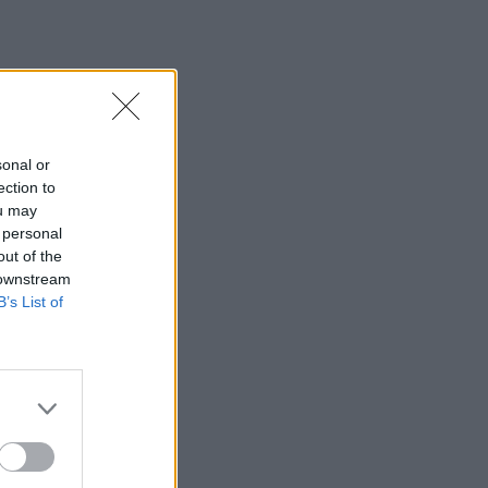
ΤΟΕΒ Ευπαλίου μετά τη
Φωτιά
57
0
“Η Κυβέρνηση συνεχίζει
να εμπαίζει τους αγρότες.
Από το σκάνδαλο του
ΟΠΕΚΕΠΕ στην φιέστα
sonal or
του ΟΣΔΕ”
ection to
141
0
ou may
 personal
Ακυρώνεται η συναυλία
out of the
Θεοφάνους στο Ευπάλιο
 downstream
224
0
B’s List of
Τι συνέβη στο Δημαρχείο
Ευπαλίου κατά τη φωτιά
του Σαββάτου
ύ
,
458
0
ι ρυθμοί
ις
Πνιγμός λουόμενης στην
Ερατεινή!