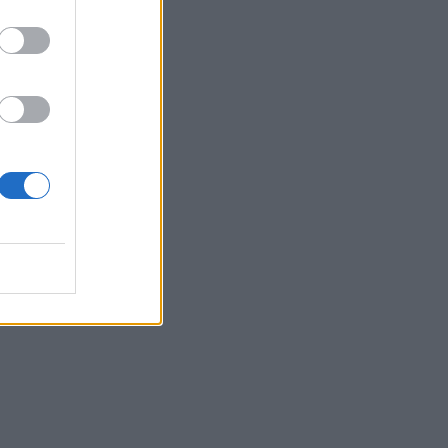
967
0
ς
ν
 ο οποίος
ν.
τους
ου νέου
ει η νέα
ή επίσης
α δοθεί
ξιακές
ει να