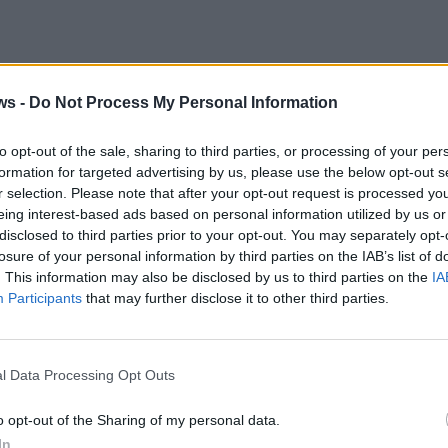
ws -
Do Not Process My Personal Information
to opt-out of the sale, sharing to third parties, or processing of your per
formation for targeted advertising by us, please use the below opt-out s
r selection. Please note that after your opt-out request is processed y
eing interest-based ads based on personal information utilized by us or
disclosed to third parties prior to your opt-out. You may separately opt-
losure of your personal information by third parties on the IAB’s list of
. This information may also be disclosed by us to third parties on the
IA
Participants
that may further disclose it to other third parties.
α και του Περιφερειάρχη Στερεάς Ελλάδας κ.
Φάνη Σπανο
l Data Processing Opt Outs
ορεία υλοποίησης του Προγράμματος «Στερεά Ελλάδα» και ο
 ημέρα που έρχεται με τη νέα Προγραμματική περίοδο και τ
o opt-out of the Sharing of my personal data.
In
ε συνέχεια της πολιτικής της Ευρωπαϊκής Ένωσης.