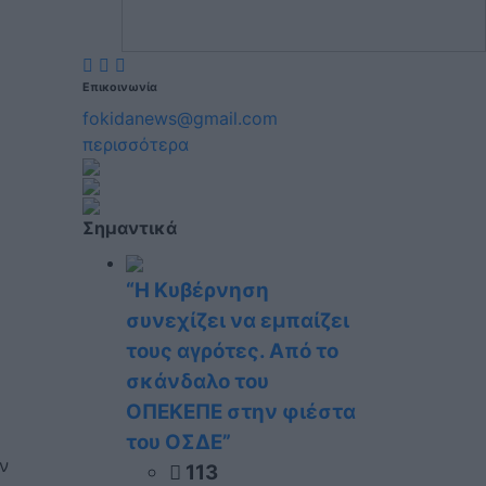
Επικοινωνία
fokidanews@gmail.com
περισσότερα
Σημαντικά
“Η Κυβέρνηση
συνεχίζει να εμπαίζει
τους αγρότες. Από το
σκάνδαλο του
ΟΠΕΚΕΠΕ στην φιέστα
του ΟΣΔΕ”
ν
113