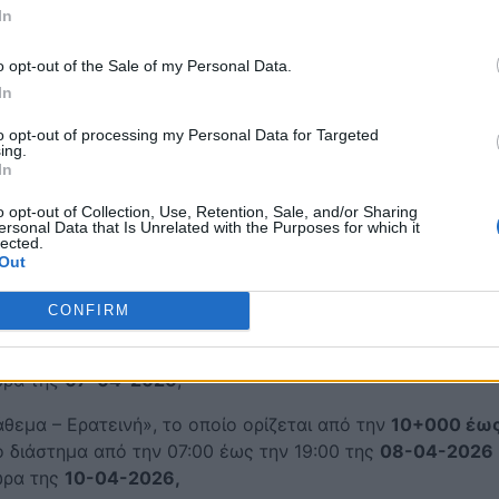
In
o opt-out of the Sale of my Personal Data.
In
ασίζει
to opt-out of processing my Personal Data for Targeted
ing.
In
κών ρυθμίσεων στην περιφέρειά μας, όπως αυτές
 (8) Τεχνική Έκθεση επί της Επαρχιακής Οδού Λιδωρικίου
o opt-out of Collection, Use, Retention, Sale, and/or Sharing
ersonal Data that Is Unrelated with the Purposes for which it
ανά τοπική αρμοδιότητα :
lected.
Out
κού Τμήματος Δωρίδος :
CONFIRM
εμα – Ερατεινή», το οποίο ορίζεται από την
11+000 έως
ό διάστημα από την 07:00 έως την 19:00 της
06-04-2026
 ώρα της
07-04-2026
,
εμα – Ερατεινή», το οποίο ορίζεται από την
10+000 έω
ό διάστημα από την 07:00 έως την 19:00 της
08-04-2026
 ώρα της
10-04-2026,