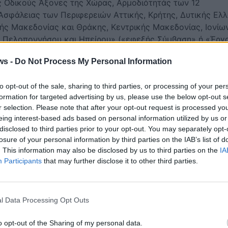
 Οδικούς Άξονες της Χώρας, Αρμοδιότητάς των 12
 Ασφάλειας των Περιφερειών Αττικής, Κρήτης, Δυτικής Ελλ
ής Μακεδονίας και Θράκης, Κεντρικής Μακεδονίας, Ιονίω
υ, Πελοποννήσου και Ηπείρου» («εφεξής Σύμβαση» ή «Έργ
μεταξύ του Τεχνικού Επιμελητηρίου Ελλάδος (εφεξής
ws -
Do Not Process My Personal Information
ειών «ΟΤΕ Α.Ε. –
αλή και ασφαλή διεξαγωγή της οδικής κυκλοφορίας οχη
to opt-out of the sale, sharing to third parties, or processing of your per
η του κοινού κατά τη διάρκεια των εργασιών, στο Εθνικό
formation for targeted advertising by us, please use the below opt-out s
r selection. Please note that after your opt-out request is processed y
eing interest-based ads based on personal information utilized by us or
disclosed to third parties prior to your opt-out. You may separately opt-
losure of your personal information by third parties on the IAB’s list of
. This information may also be disclosed by us to third parties on the
IA
Participants
that may further disclose it to other third parties.
l Data Processing Opt Outs
o opt-out of the Sharing of my personal data.