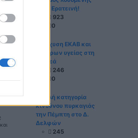
στην Ερατεινή!
923
0
Ενίσχυση ΕΚΑΒ και
κέντρων υγείας στη
-
Στερεά
246
0
Υψηλή κατηγορία
και
κινδύνου πυρκαγιάς
την Πέμπτη στο Δ.
ς
Δελφών
και
245