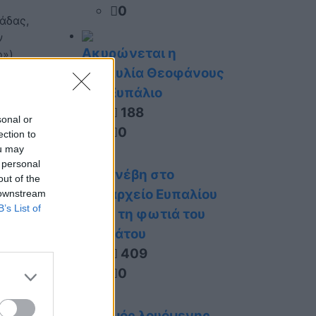
0
άδας,
ν
Ακυρώνεται η
ο»)
συναυλία Θεοφάνους
στο Ευπάλιο
188
μάτων,
sonal or
0
 Οδικό
ection to
ou may
 personal
Τι συνέβη στο
out of the
Δημαρχείο Ευπαλίου
 downstream
B’s List of
κατά τη φωτιά του
Σαββάτου
409
0
Πνιγμός λουόμενης