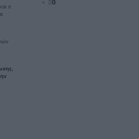
0
και ο
να
σιών
ωσης,
την