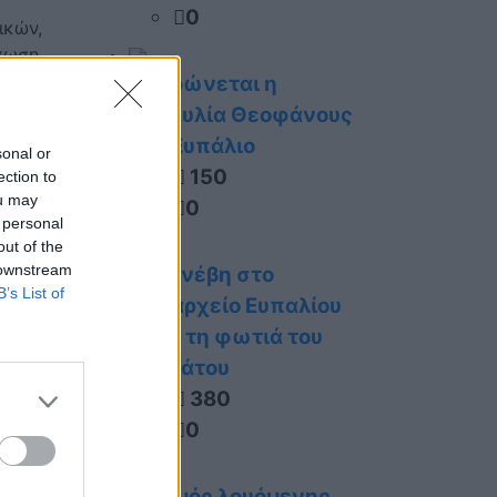
0
ικών,
έχωση
Ακυρώνεται η
συναυλία Θεοφάνους
στο Ευπάλιο
sonal or
150
ection to
ou may
0
 personal
out of the
 downstream
Τι συνέβη στο
B’s List of
Δημαρχείο Ευπαλίου
κατά τη φωτιά του
Σαββάτου
380
0
χρόνου
ς
Πνιγμός λουόμενης