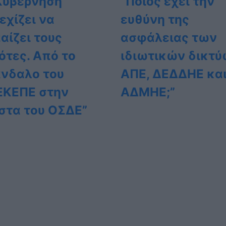
Κυβέρνηση
“Ποιος έχει την
εχίζει να
ευθύνη της
αίζει τους
ασφάλειας των
ότες. Από το
ιδιωτικών δικτ
νδαλο του
ΑΠΕ, ΔΕΔΔΗΕ κα
ΚΕΠΕ στην
ΑΔΜΗΕ;”
στα του ΟΣΔΕ”