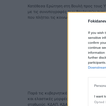
Κατέθεσα Ερώτηση στη Βουλή προς τους Υ
με τις συνυπογραφές των βουλευτών των 
που πλήττει τις κοινωνικές υπηρεσίες τω
Fokidane
If you wish 
sensitive in
confirm you
continue se
information 
further disc
participants
Downstream 
Persona
Παρά τις κυβερνητικές εξαγγελίες για πρ
I want t
και ελαστικές μορφές εργασίας συνεχίζου
Opted 
σταθμούς, ΚΔΑΠ, ΚΔΑΠ-ΜΕΑ, ΚΗΦΗ και άλλ