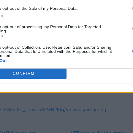
χικές συμβάσεις ΕΣΠΑ, υπό την απειλή της ανεργίας και 
o opt-out of the Sale of my Personal Data.
In
σώπων της ΠΟΕ-ΟΤΑ με την ηγεσία του Υπουργείου
to opt-out of processing my Personal Data for Targeted
πλήρη αδιαφορία της κυβέρνησης για την μονιμοποίηση κα
ing.
In
ης Βορίδη». Τα Δημοτικά Συμβούλια και η ΚΕΔΕ έχουν ταχ
ιρου προσωπικού για τη διασφάλιση της λειτουργίας και 
o opt-out of Collection, Use, Retention, Sale, and/or Sharing
ersonal Data that Is Unrelated with the Purposes for which it
lected.
Out
τηρίζεται σε επισφαλείς συμβάσεις μέσω ευρωπαϊκών
CONFIRM
 εργαζομένων ΕΣΠΑ που καλύπτουν πάγιες ανάγκες,
σφάλιση σταθερής κρατικής χρηματοδότησης.
CqYcESeuiXo_TtvvzxAHMNt10g/view?usp=sharing