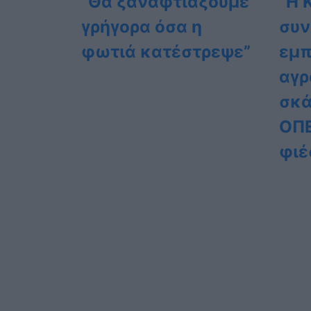
“Θα ξαναφτιάξουμε
“Η 
γρήγορα όσα η
συν
φωτιά κατέστρεψε”
εμπ
αγρ
σκά
ΟΠΕ
φιέ