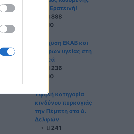
ενώ
στην Ερατεινή!
888
0
ι την
θεί
Ενίσχυση ΕΚΑΒ και
της
κέντρων υγείας στη
Στερεά
236
0
Υψηλή κατηγορία
κινδύνου πυρκαγιάς
την Πέμπτη στο Δ.
Δελφών
241