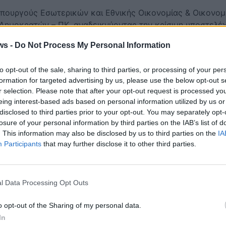
πουργούς Εσωτερικών και Εθνικής Οικονομίας & Οικονομ
Δημοκρατών – ΠΚ, αναδεικνύοντας την κρίσιμη υποστελ
ν Δήμων σε όλη τη χώρα.
ws -
Do Not Process My Personal Information
to opt-out of the sale, sharing to third parties, or processing of your per
formation for targeted advertising by us, please use the below opt-out s
r selection. Please note that after your opt-out request is processed y
eing interest-based ads based on personal information utilized by us or
disclosed to third parties prior to your opt-out. You may separately opt-
losure of your personal information by third parties on the IAB’s list of
. This information may also be disclosed by us to third parties on the
IA
Participants
that may further disclose it to other third parties.
l Data Processing Opt Outs
οσλήψεις, χιλιάδες εργαζόμενοι με συμβάσεις ορισμένου 
o opt-out of the Sharing of my personal data.
ν να καλύπτουν διαρκείς και πάγιες ανάγκες σε παιδικού
In
ες κοινωνικές δομές, χωρίς καμία εργασιακή ασφάλεια.