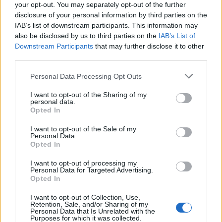
your opt-out. You may separately opt-out of the further
disclosure of your personal information by third parties on the
ΓΕΚ ΤΕΡΝΑ - Ολυμπιακός και του "Κουτρούλη ο Γάμος"
IAB’s list of downstream participants. This information may
2026-06-11 23:47:40
also be disclosed by us to third parties on the
IAB’s List of
Έχει δίκιο ο 2026-06-09 η απονομή της δικαιοσύνης θα
Downstream Participants
that may further disclose it to other
αποδώσει τα μεροκάματα των εργατών που έμειναν
third parties.
άνεργοι τα χαμένα ενοίκια των ιδιόκτητων και τα
Personal Data Processing Opt Outs
χαμένα κέρδη της ΤΕΡΝΑ . Εξάλλου η απόφαση είναι
προσωρινή και εύκολα μπορεί να αλλάξει σε μια χώρα
I want to opt-out of the Sharing of my
personal data.
που πιστεύει στο κράτος δικαίου........ Ας τα ακούσει η
Opted In
καταρρακωμένη αξιοπρέπεια των κάτοικων της Αγίας
I want to opt-out of the Sale of my
Ευθυμίας και η βιοποικιλότητα του "Κουτρούλη η
Personal Data.
Opted In
Ραχη" που πήγε να τα βάλλει με την ΓΕΚ ΤΕΡΝΑ -
Ολυμπιακός που έχει λαϊκό έρεισμα σε όλη την Ελλάδα
I want to opt-out of processing my
Personal Data for Targeted Advertising.
Όσο για τους κάτοικους της Άι Θυμιάς ούτε μια ομάδα
Opted In
ποδοσφαίρου δεν έχουν και θέλουν να αντισταθούν
στα φώτα της ΤΕΡΝΑ
I want to opt-out of Collection, Use,
Retention, Sale, and/or Sharing of my
Personal Data that Is Unrelated with the
Purposes for which it was collected.