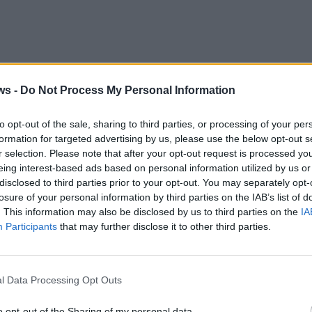
άννη Τσινταβή, Μέλος Δ.Σ. της Εταιρείας Φωκικών Μελετών
ws -
Do Not Process My Personal Information
to opt-out of the sale, sharing to third parties, or processing of your per
formation for targeted advertising by us, please use the below opt-out s
r selection. Please note that after your opt-out request is processed y
eing interest-based ads based on personal information utilized by us or
disclosed to third parties prior to your opt-out. You may separately opt-
losure of your personal information by third parties on the IAB’s list of
. This information may also be disclosed by us to third parties on the
IA
Participants
that may further disclose it to other third parties.
(θέση «Ταμπούρια» Δημοτικής Ενότητας Άμφισσας) γίνεται
l Data Processing Opt Outs
o opt-out of the Sharing of my personal data.