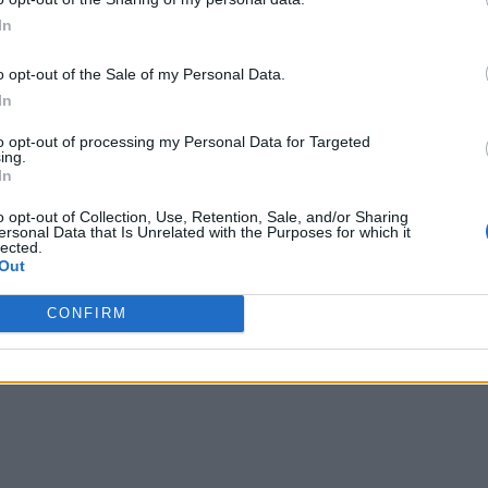
4
In
o opt-out of the Sale of my Personal Data.
οδρότερες του Εθνικού Απελευθερωτικού Αγώνα με συμμετο
In
to opt-out of processing my Personal Data for Targeted
ing.
In
 10 ισχυρούς προμαχώνες (ταμπούρια) πάνω στην παλιά ο
ς) στη θέση Άμπλιανη, αντιστέκεται ακόμα στο χρόνο στη 
o opt-out of Collection, Use, Retention, Sale, and/or Sharing
ersonal Data that Is Unrelated with the Purposes for which it
 μοναδικό σωζόμενο πεδίο μάχης σε όλη τη χώρα από τις μά
lected.
Out
CONFIRM
Dnews.gr
σημασίας μάχη, αφού δεν επέτρεψε στα τουρκικά στρατεύμα
ου στην Πελοπόννησο για να ενωθούν με τις εκεί υπάρχουσε
ό θα επέφερε για την εξέλιξη του Αγώνα.