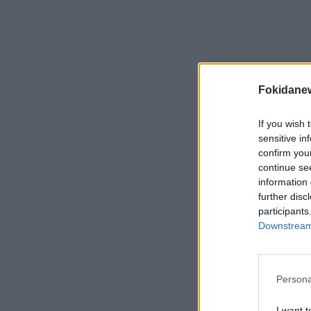
-Πανηγυρικός της ημέρας, από τον κ. Ιω
-Κατάθεση Στεφάνων
Fokidane
-Τήρηση ενός λεπτού σιγής
If you wish 
sensitive in
confirm you
-Εθνικός Ύμνος
continue se
information 
further disc
-Πέρας τελετής
participants
Downstream 
*Η μετάβαση στον χώρο της εκδήλωσης 
οδικώς.
Persona
I want t