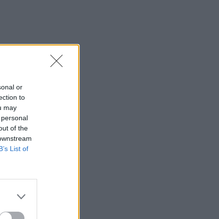
984
0
sonal or
ection to
ou may
 personal
out of the
 downstream
B’s List of
 πλέον