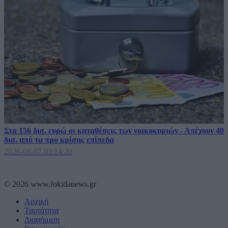
Στα 156 δισ. ευρώ οι καταθέσεις των νοικοκυριών - Απέχουν 40
δισ. από τα προ κρίσης επίπεδα
2026-08-07 03:14:20
© 2026 www.fokidanews.gr
Αρχική
Ταυτότητα
Διαφήμιση