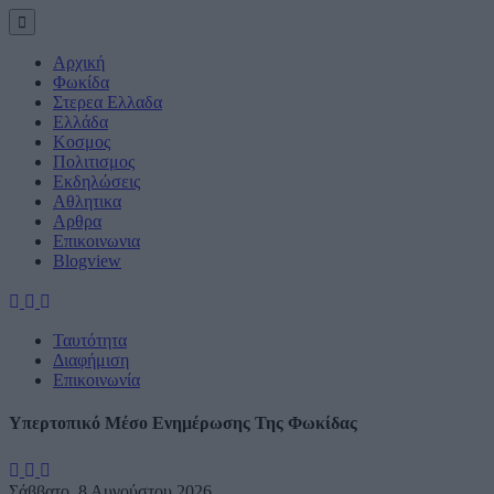
Αρχική
Φωκίδα
Στερεα Ελλαδα
Ελλάδα
Κοσμος
Πολιτισμος
Εκδηλώσεις
Αθλητικα
Αρθρα
Eπικοινωνια
Blogview
Ταυτότητα
Διαφήμιση
Επικοινωνία
Υπερτοπικό Μέσο Ενημέρωσης Της Φωκίδας
Σάββατο, 8 Αυγούστου 2026