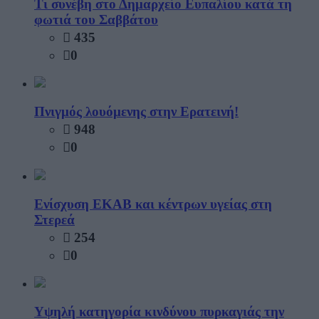
Τι συνέβη στο Δημαρχείο Ευπαλίου κατά τη
φωτιά του Σαββάτου
435
0
Πνιγμός λουόμενης στην Ερατεινή!
948
0
Ενίσχυση ΕΚΑΒ και κέντρων υγείας στη
Στερεά
254
0
Υψηλή κατηγορία κινδύνου πυρκαγιάς την