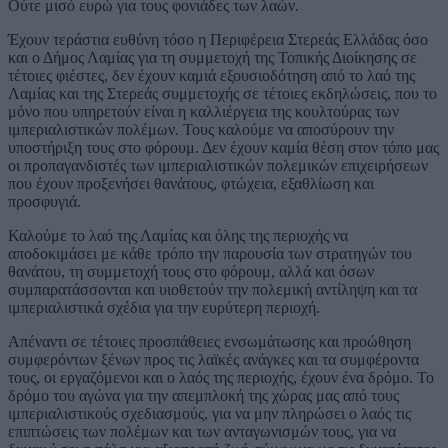
Ούτε μισό ευρώ για τους φονιάδες των λαών.
Έχουν τεράστια ευθύνη τόσο η Περιφέρεια Στερεάς Ελλάδας όσο
και ο Δήμος Λαμίας για τη συμμετοχή της Τοπικής Διοίκησης σε
τέτοιες φιέστες, δεν έχουν καμιά εξουσιοδότηση από το λαό της
Λαμίας και της Στερεάς συμμετοχής σε τέτοιες εκδηλώσεις, που το
μόνο που υπηρετούν είναι η καλλιέργεια της κουλτούρας των
ιμπεριαλιστικών πολέμων. Τους καλούμε να αποσύρουν την
υποστήριξη τους στο φόρουμ. Δεν έχουν καμία θέση στον τόπο μας
οι προπαγανδιστές των ιμπεριαλιστικών πολεμικών επιχειρήσεων
που έχουν προξενήσει θανάτους, φτώχεια, εξαθλίωση και
προσφυγιά.
Καλούμε το λαό της Λαμίας και όλης της περιοχής να
αποδοκιμάσει με κάθε τρόπο την παρουσία των στρατηγών του
θανάτου, τη συμμετοχή τους στο φόρουμ, αλλά και όσων
συμπαρατάσσονται και υιοθετούν την πολεμική αντίληψη και τα
ιμπεριαλιστικά σχέδια για την ευρύτερη περιοχή.
Απέναντι σε τέτοιες προσπάθειες ενσωμάτωσης και προώθηση
συμφερόντων ξένων προς τις λαϊκές ανάγκες και τα συμφέροντα
τους, οι εργαζόμενοι και ο λαός της περιοχής, έχουν ένα δρόμο. Το
δρόμο του αγώνα για την απεμπλοκή της χώρας μας από τους
ιμπεριαλιστικούς σχεδιασμούς, για να μην πληρώσει ο λαός τις
επιπτώσεις των πολέμων και των ανταγωνισμών τους, για να