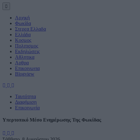
Αρχική
Φωκίδα
Στερεα Ελλαδα
Ελλάδα
Κοσμος
Πολιτισμος
Εκδηλώσεις
Αθλητικα
Αρθρα
Eπικοινωνια
Blogview
Ταυτότητα
Διαφήμιση
Επικοινωνία
Υπερτοπικό Μέσο Ενημέρωσης Της Φωκίδας
Σάββατο, 8 Αυγούστου 2026