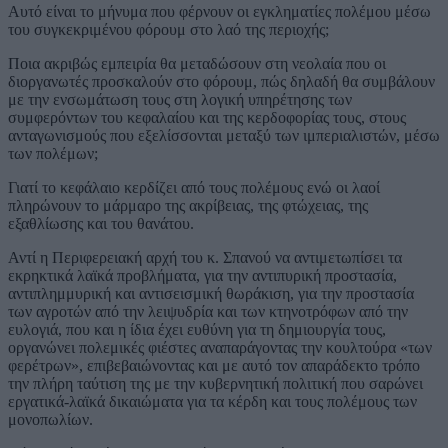
Αυτό είναι το μήνυμα που φέρνουν οι εγκληματίες πολέμου μέσω
του συγκεκριμένου φόρουμ στο λαό της περιοχής;
Ποια ακριβώς εμπειρία θα μεταδώσουν στη νεολαία που οι
διοργανωτές προσκαλούν στο φόρουμ, πώς δηλαδή θα συμβάλουν
με την ενσωμάτωση τους στη λογική υπηρέτησης των
συμφερόντων του κεφαλαίου και της κερδοφορίας τους, στους
ανταγωνισμούς που εξελίσσονται μεταξύ των ιμπεριαλιστών, μέσω
των πολέμων;
Γιατί το κεφάλαιο κερδίζει από τους πολέμους ενώ οι λαοί
πληρώνουν το μάρμαρο της ακρίβειας, της φτώχειας, της
εξαθλίωσης και του θανάτου.
Αντί η Περιφερειακή αρχή του κ. Σπανού να αντιμετωπίσει τα
εκρηκτικά λαϊκά προβλήματα, για την αντιπυρική προστασία,
αντιπλημμυρική και αντισεισμική θωράκιση, για την προστασία
των αγροτών από την λειψυδρία και των κτηνοτρόφων από την
ευλογιά, που και η ίδια έχει ευθύνη για τη δημιουργία τους,
οργανώνει πολεμικές φιέστες αναπαράγοντας την κουλτούρα «των
φερέτρων», επιβεβαιώνοντας και με αυτό τον απαράδεκτο τρόπο
την πλήρη ταύτιση της με την κυβερνητική πολιτική που σαρώνει
εργατικά-λαϊκά δικαιώματα για τα κέρδη και τους πολέμους των
μονοπωλίων.