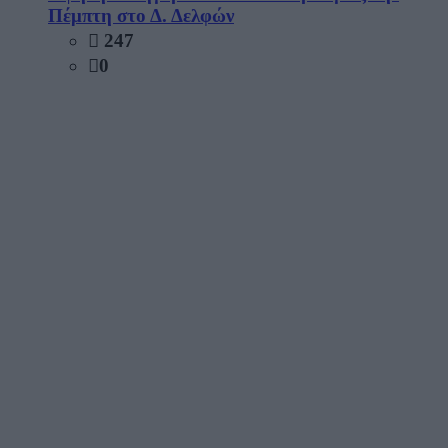
Πέμπτη στο Δ. Δελφών
247
0