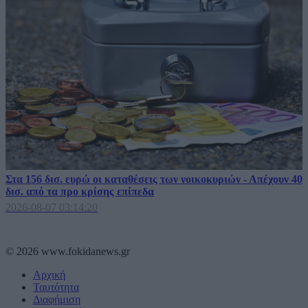
Στα 156 δισ. ευρώ οι καταθέσεις των νοικοκυριών - Απέχουν 40
δισ. από τα προ κρίσης επίπεδα
2026-08-07 03:14:20
© 2026 www.fokidanews.gr
Αρχική
Ταυτότητα
Διαφήμιση